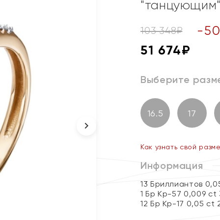
"танцующим
-
5
103 348
₽
51 674
₽
Выберите разм
16.5
17
Как узнать свой разм
Информация
13 Бриллиантов 0,0
1 Бр Кр-57 0,009 ct
12 Бр Кр-17 0,05 ct 