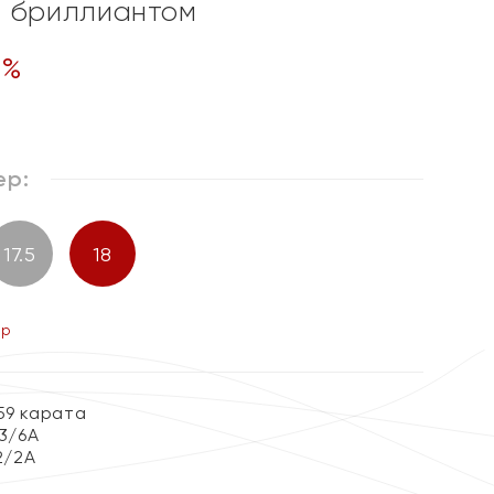
" бриллиантом
0
%
ер:
17.5
18
ер
59 карата
 3/6А
2/2А