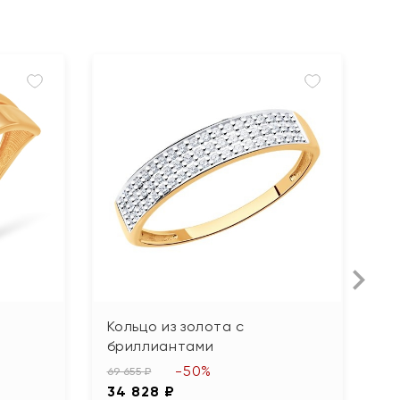
Кольцо из золота с
К
бриллиантами
52
-50%
2
69 655 ₽
34 828 ₽