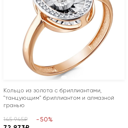
Кольцо из золота с бриллиантами,
"танцующим" бриллиантом и алмазной
гранью
-
50
%
145 945
₽
72 973
₽