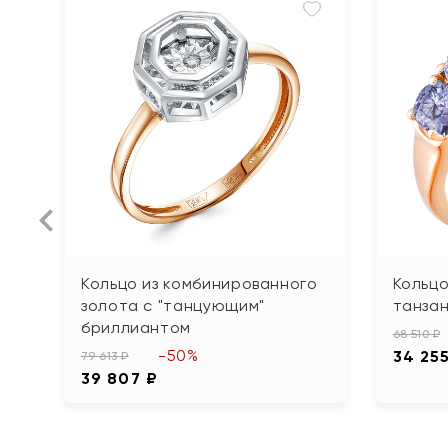
Кольцо из комбинированного
Кольцо
золота с "танцующим"
танза
бриллиантом
68 510 ₽
-50%
34 25
79 613 ₽
39 807 ₽