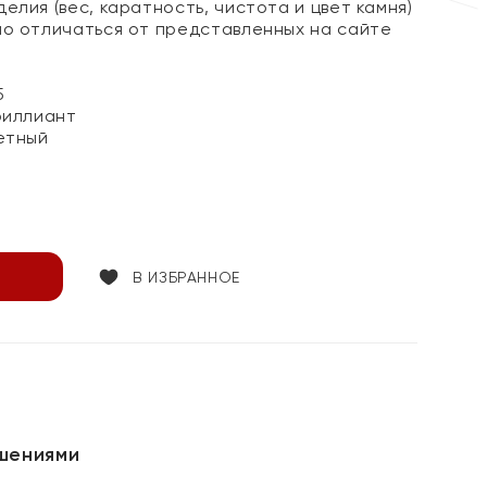
елия (вес, каратность, чистота и цвет камня)
но отличаться от представленных на сайте
5
риллиант
етный
В ИЗБРАННОЕ
шениями