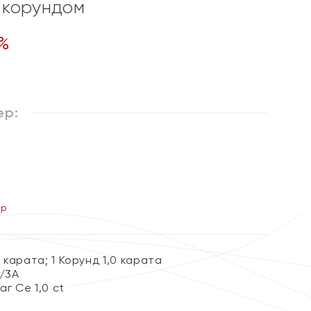
 корундом
%
ер:
ер
 карата; 1 Корунд 1,0 карата
2/3А
аг Се 1,0 ct