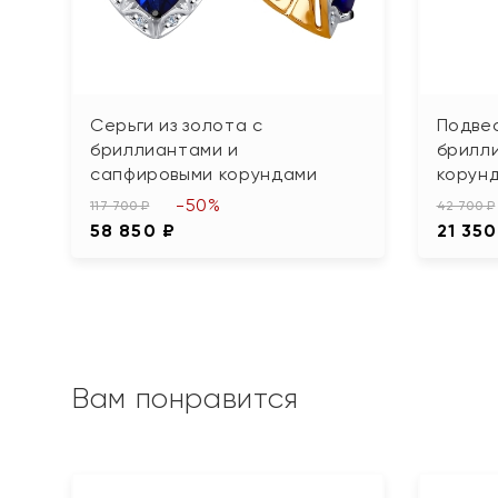
Серьги из золота с
Подвес
бриллиантами и
брилл
сапфировыми корундами
корун
-50%
117 700 ₽
42 700 ₽
58 850 ₽
21 350
Вам понравится