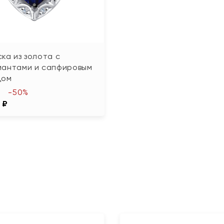
ка из золота с
иантами и сапфировым
дом
-50%
 ₽