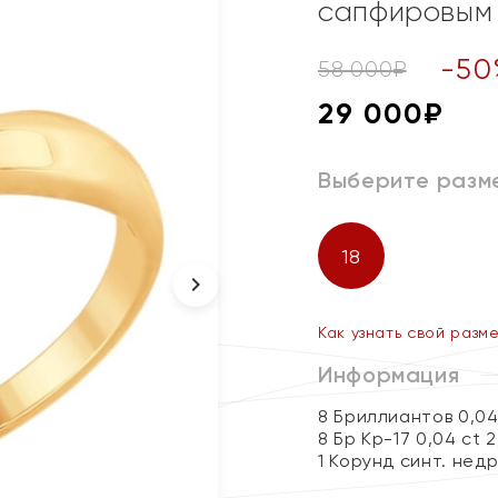
сапфировым
-
50
58 000
₽
29 000
₽
Выберите разм
18
Как узнать свой разм
Информация
8 Бриллиантов 0,04
8 Бр Кр-17 0,04 ct 
1 Корунд синт. недр