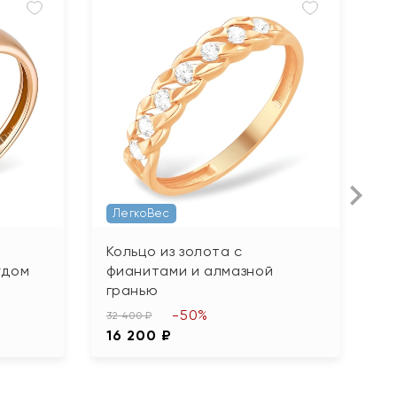
ЛегкоВес
Кольцо из золота с
К
удом
фианитами и алмазной
ф
гранью
66
-50%
3
32 400 ₽
16 200 ₽