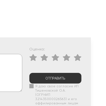
Оценка:
ОТПРАВИТЬ
Я даю свое согласие ИП
Тишеновской О.А.
(ОГРНИП
321435000026563) и его
аффилированным лицам