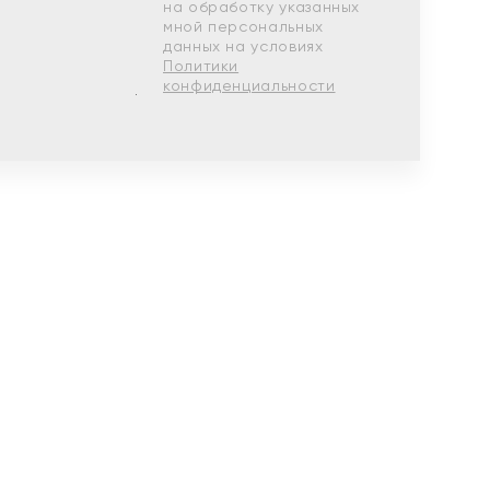
на обработку указанных
мной персональных
данных на условиях
Политики
конфиденциальности