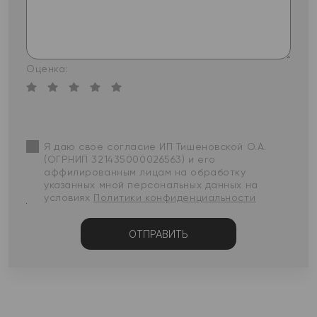
Оценка:
Я даю свое согласие ИП Тишеновской О.А.
(ОГРНИП 321435000026563) и его
аффилированным лицам на обработку
указанных мной персональных данных на
условиях
Политики конфиденциальности
ОТПРАВИТЬ