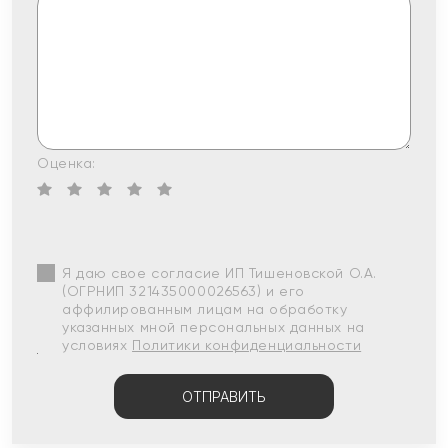
Оценка:
Я даю свое согласие ИП Тишеновской О.А.
(ОГРНИП 321435000026563) и его
аффилированным лицам на обработку
указанных мной персональных данных на
условиях
Политики конфиденциальности
ОТПРАВИТЬ