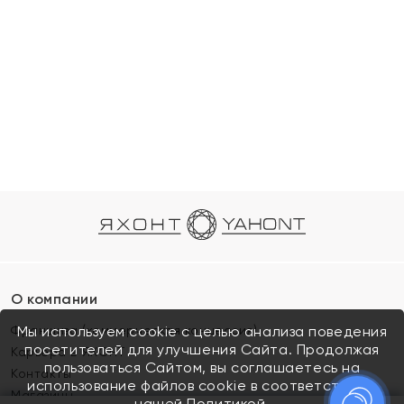
О компании
Франшиза (коммерческая концессия)
Мы используем cookie с целью анализа поведения
посетителей для улучшения Сайта. Продолжая
Карьера в ЯХОНТ
пользоваться Сайтом, вы соглашаетесь на
Контакты
использование файлов cookie в соответствии с
Магазины
нашей
Политикой.