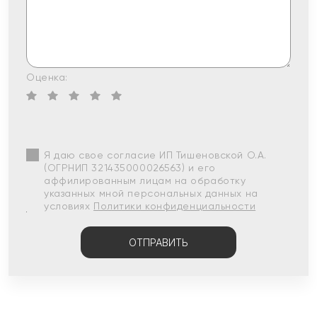
Оценка:
Я даю свое согласие ИП Тишеновской О.А.
(ОГРНИП 321435000026563) и его
аффилированным лицам на обработку
указанных мной персональных данных на
условиях
Политики конфиденциальности
ОТПРАВИТЬ