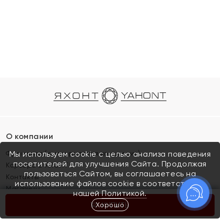
О компании
Франшиза (коммерческая концессия)
Мы используем cookie с целью анализа поведения
посетителей для улучшения Сайта. Продолжая
Карьера в ЯХОНТ
пользоваться Сайтом, вы соглашаетесь на
Контакты
использование файлов cookie в соответствии с
Магазины
нашей
Политикой.
Хорошо
КУПИТЬ
Покупателям