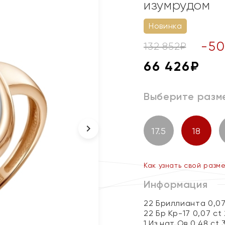
изумрудом
Новинка
-
50
132 852
₽
66 426
₽
Выберите разм
17.5
18
Как узнать свой разм
Информация
22 Бриллианта 0,07
22 Бр Кр-17 0,07 ct
1 Из нат Ов 0,48 ct 