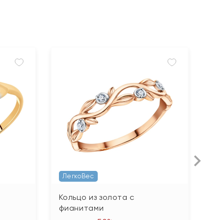
ЛегкоВес
Кольцо из золота с
К
фианитами
б