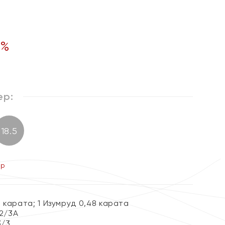
%
ер:
18.5
ер
 карата; 1 Изумруд 0,48 карата
 2/3А
3/3