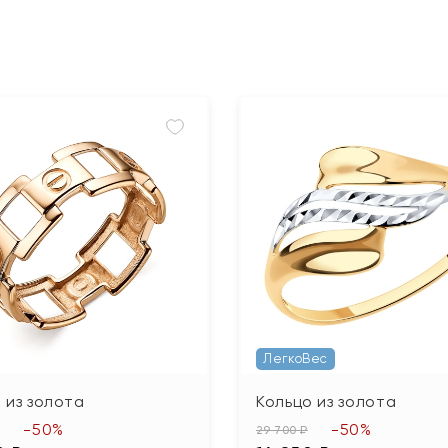
ЛегкоВес
 из золота
Кольцо из золота
-50%
-50%
29 700 ₽