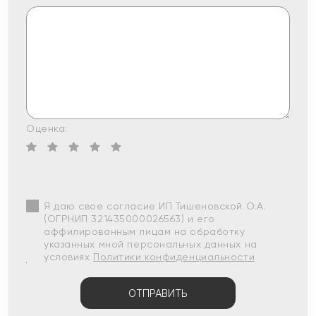
Оценка:
Я даю свое согласие ИП Тишеновской О.А.
(ОГРНИП 321435000026563) и его
аффилированным лицам на обработку
указанных мной персональных данных на
условиях
Политики конфиденциальности
ОТПРАВИТЬ