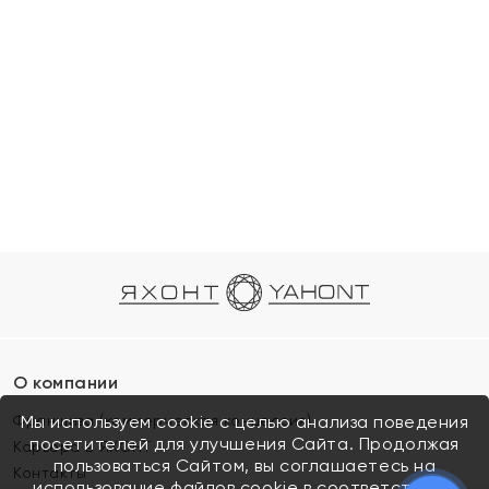
О компании
Франшиза (коммерческая концессия)
Мы используем cookie с целью анализа поведения
посетителей для улучшения Сайта. Продолжая
Карьера в ЯХОНТ
пользоваться Сайтом, вы соглашаетесь на
Контакты
использование файлов cookie в соответствии с