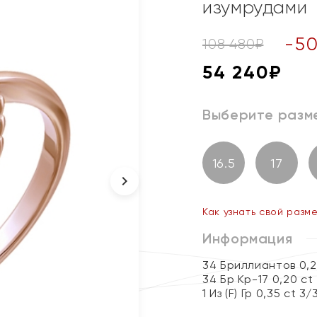
изумрудами
-
5
108 480
₽
54 240
₽
Выберите разм
16.5
17
Как узнать свой разм
Информация
34 Бриллиантов 0,2
34 Бр Кр-17 0,20 ct
1 Из (F) Гр 0,35 ct 3/