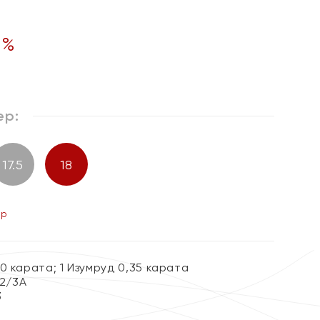
0
%
ер:
17.5
18
ер
0 карата; 1 Изумруд 0,35 карата
 2/3А
3