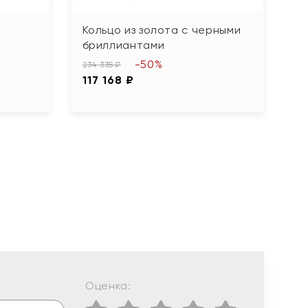
Кольцо из золота с черными
К
бриллиантами
12
-50%
6
234 335 ₽
117 168 ₽
Оценка: