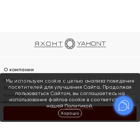
О компании
Франшиза (коммерческая концессия)
Мы используем cookie с целью анализа поведения
посетителей для улучшения Сайта. Продолжая
Карьера в ЯХОНТ
пользоваться Сайтом, вы соглашаетесь на
Контакты
использование файлов cookie в соответствии с
Магазины
нашей
Политикой.
Хорошо
КУПИТЬ
Покупателям
Как определить размер украшения
Киров
Акции