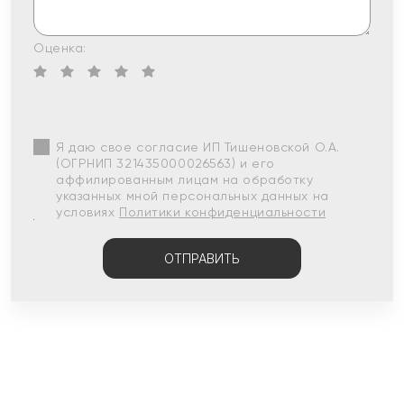
Оценка:
Я даю свое согласие ИП Тишеновской О.А.
(ОГРНИП 321435000026563) и его
аффилированным лицам на обработку
указанных мной персональных данных на
условиях
Политики конфиденциальности
ОТПРАВИТЬ