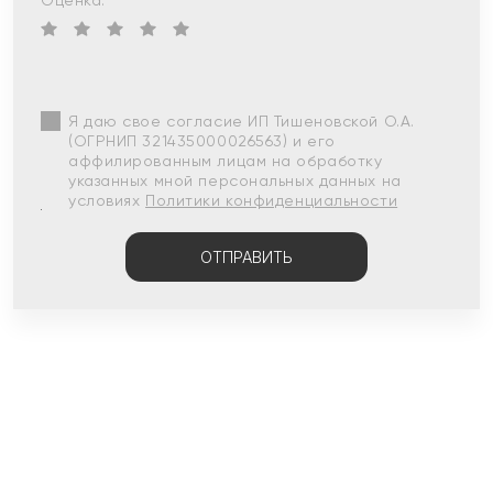
Оценка:
Я даю свое согласие ИП Тишеновской О.А.
(ОГРНИП 321435000026563) и его
аффилированным лицам на обработку
указанных мной персональных данных на
условиях
Политики конфиденциальности
ОТПРАВИТЬ