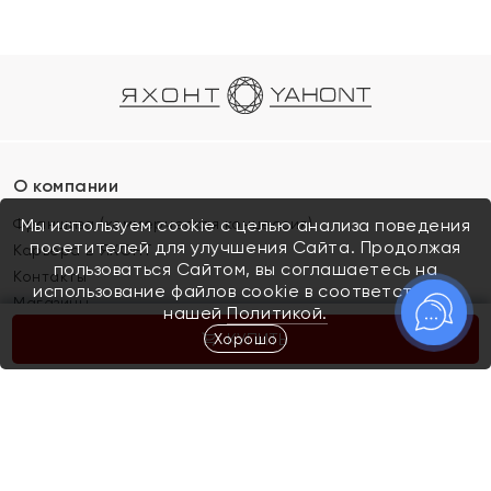
О компании
Франшиза (коммерческая концессия)
Мы используем cookie с целью анализа поведения
посетителей для улучшения Сайта. Продолжая
Карьера в ЯХОНТ
пользоваться Сайтом, вы соглашаетесь на
Контакты
использование файлов cookie в соответствии с
Магазины
нашей
Политикой.
Хорошо
КУПИТЬ
Покупателям
Как определить размер украшения
Киров
Акции
Магазины
Скупка и обмен золота
Отзывы