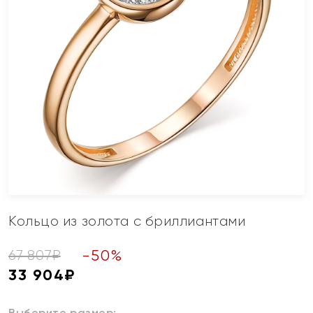
Кольцо из золота с бриллиантами
-
50
%
67 807
₽
33 904
₽
Выберите размер: