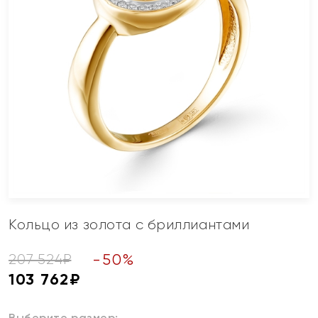
Кольцо из золота с бриллиантами
-
50
%
207 524
₽
103 762
₽
Выберите размер: