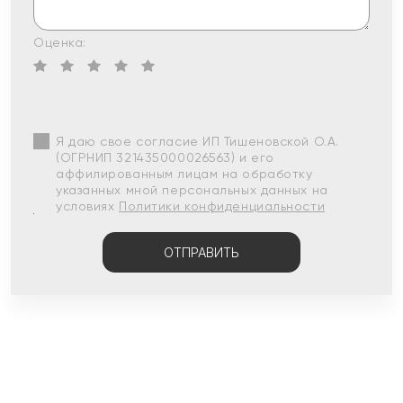
Оценка:
Я даю свое согласие ИП Тишеновской О.А.
(ОГРНИП 321435000026563) и его
аффилированным лицам на обработку
указанных мной персональных данных на
условиях
Политики конфиденциальности
ОТПРАВИТЬ