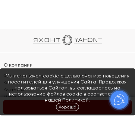
О компании
Франшиза (коммерческая концессия)
Мы используем cookie с целью анализа поведения
посетителей для улучшения Сайта. Продолжая
Карьера в ЯХОНТ
пользоваться Сайтом, вы соглашаетесь на
Контакты
использование файлов cookie в соответствии с
Магазины
нашей
Политикой.
Хорошо
КУПИТЬ
Покупателям
Как определить размер украшения
Киров
Акции
Магазины