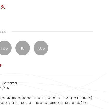
0
%
ер:
17.5
18
18.5
ер
6 карата
 4/5А
елия (вес, каратность, чистота и цвет камня)
но отличаться от представленных на сайте