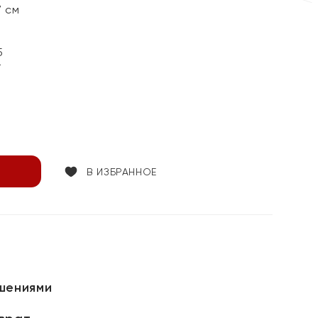
7 см
5
т
В ИЗБРАННОЕ
шениями