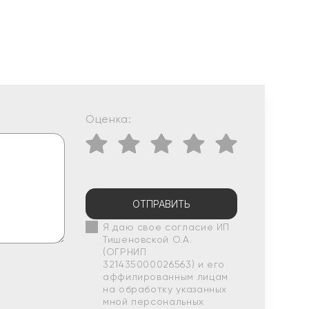
Оценка:
ОТПРАВИТЬ
Я даю свое согласие ИП
Тишеновской О.А.
(ОГРНИП
321435000026563) и его
аффилированным лицам
на обработку указанных
мной персональных