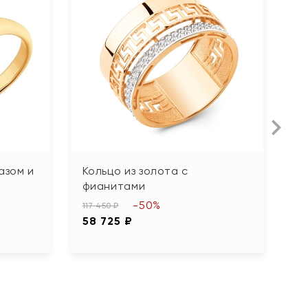
азом и
Кольцо из золота с
О
фианитами
з
-50%
117 450 ₽
10
58 725 ₽
4