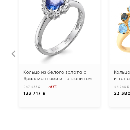
Кольцо из белого золота с
Кольцо
бриллиантами и танзанитом
и топа
-50%
267 433 ₽
46 760 ₽
133 717 ₽
23 38