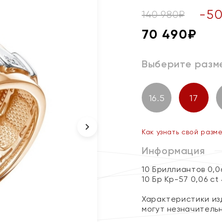
-
5
140 980
₽
70 490
₽
Выберите разм
16.5
17
Как узнать свой разм
Информация
10 Бриллиантов 0,0
10 Бр Кр-57 0,06 ct
Характеристики изд
могут незначитель