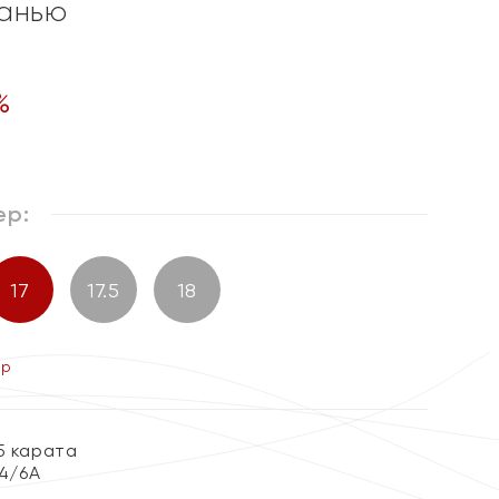
ранью
%
ер:
17
17.5
18
ер
5 карата
 4/6А