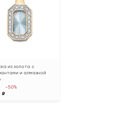
ка из золота с
иантами и алмазной
ю
-50%
7 ₽