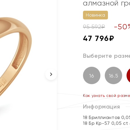
алмазной г
Новинка
-
50
95 592
₽
47 796
₽
Выберите разм
16
16.5
Как узнать свой разм
Информация
18 Бриллиантов 0,0
18 Бр Кр-57 0,05 ct