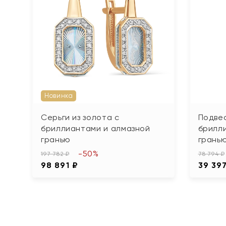
Новинка
Серьги из золота с
Подвес
бриллиантами и алмазной
брилл
гранью
грань
-50%
197 782 ₽
78 794 ₽
98 891 ₽
39 39