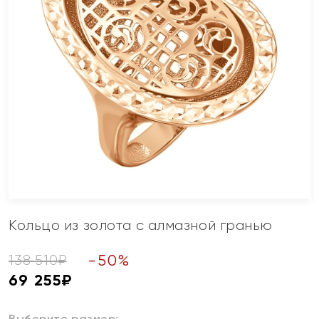
Кольцо из золота с алмазной гранью
-
50
%
138 510
₽
69 255
₽
Выберите размер: