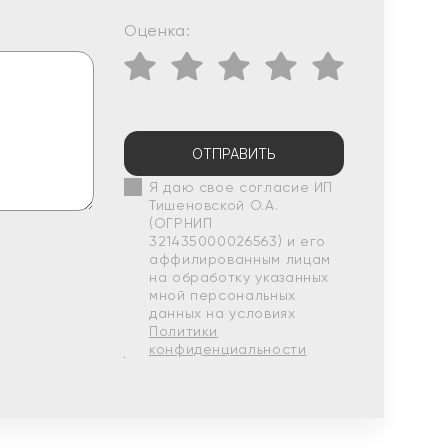
Оценка:
ОТПРАВИТЬ
Я даю свое согласие ИП
Тишеновской О.А.
(ОГРНИП
321435000026563) и его
аффилированным лицам
на обработку указанных
мной персональных
данных на условиях
Политики
конфиденциальности