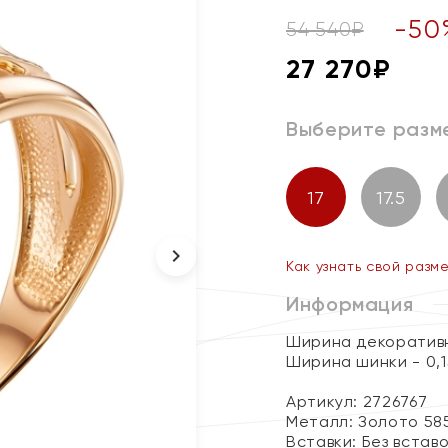
-
50
54 540
₽
27 270
₽
Выберите разм
17
17.5
Как узнать свой разм
Информация
Ширина декоративн
Ширина шинки - 0,1
Артикул: 2726767
Металл:
Золото 58
Вставки:
Без встав