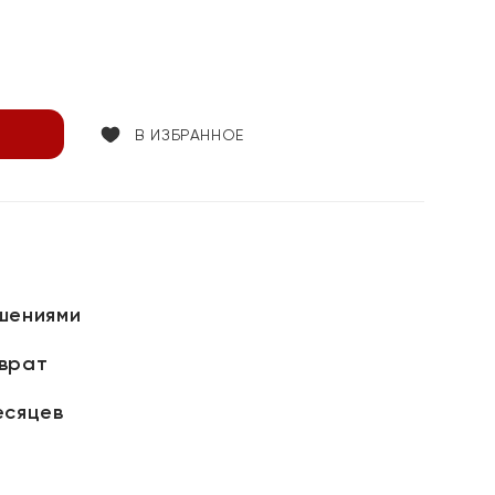
В ИЗБРАННОЕ
шениями
зврат
есяцев