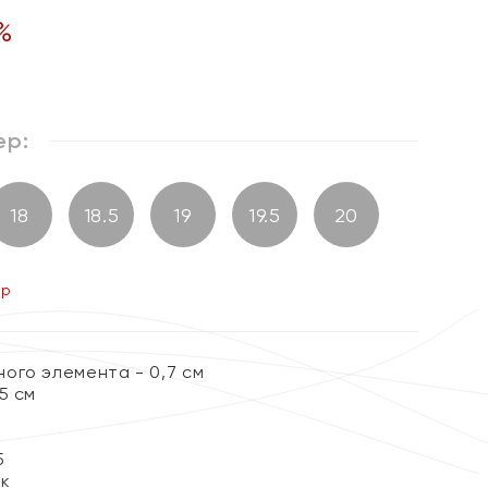
%
ер:
18
18.5
19
19.5
20
ер
ого элемента - 0,7 см
5 см
5
ок