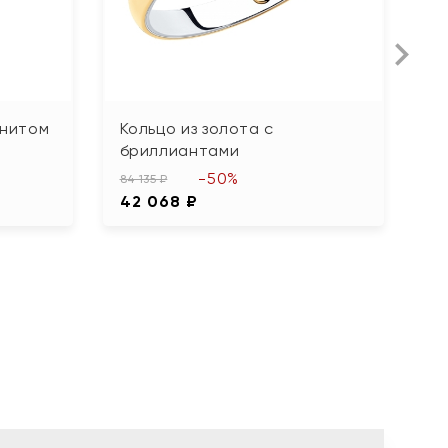
анитом
Кольцо из золота с
К
бриллиантами
г
-50%
84 135 ₽
64
42 068 ₽
3