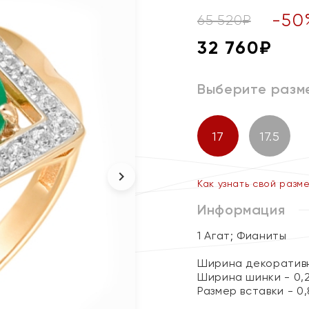
-
50
65 520
₽
32 760
₽
Выберите разм
17
17.5
Как узнать свой разм
Информация
1 Агат; Фианиты
Ширина декоративн
Ширина шинки - 0,
Размер вставки - 0,8