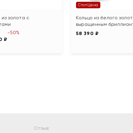
СтопЦена
 из золота с
Кольцо из белого золот
тами
выращенным бриллиан
-50%
58 390 ₽
0 ₽
Отзыв: