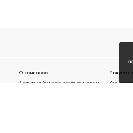
п
О компании
Покупат
Франшиза (коммерческая концессия)
Как опред
Карьера в ЯХОНТ
Акции
Контакты
Скупка и 
Магазины
Отзывы
Электронн
Правила п
подарочны