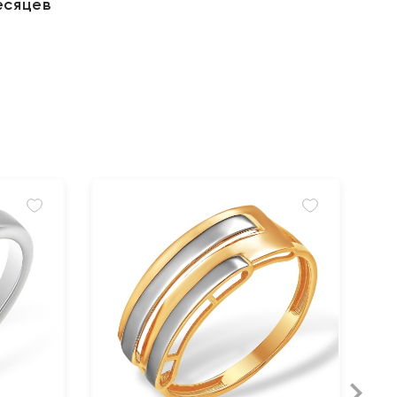
есяцев