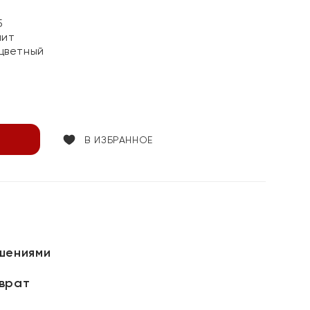
5
нит
цветный
В ИЗБРАННОЕ
шениями
зврат