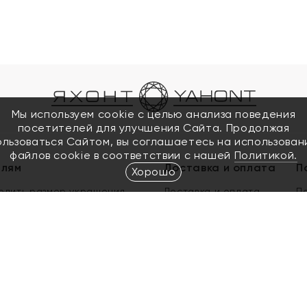
Мы используем cookie с целью анализа поведения
посетителей для улучшения Сайта. Продолжая
ользоваться Сайтом, вы соглашаетесь на использован
файлов cookie в соответствии с нашей
Политикой.
елям
Доставка и оплата
П
Хорошо
елить размер украшения
Доставка и оплата
П
п
обмен золота
ый подарочный сертификат
ользования Электронным
м сертификатом «Яхонт»