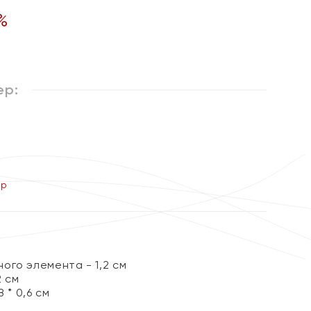
%
ер:
ер
ого элемента - 1,2 см
2 см
 * 0,6 см