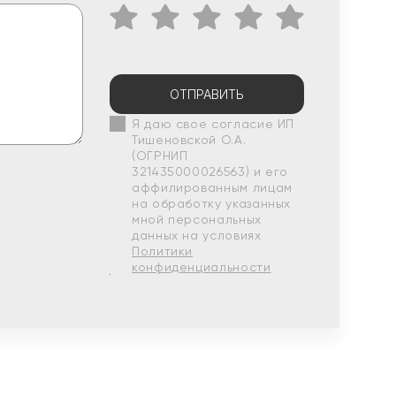
ОТПРАВИТЬ
Я даю свое согласие ИП
Тишеновской О.А.
(ОГРНИП
321435000026563) и его
аффилированным лицам
на обработку указанных
мной персональных
данных на условиях
Политики
конфиденциальности