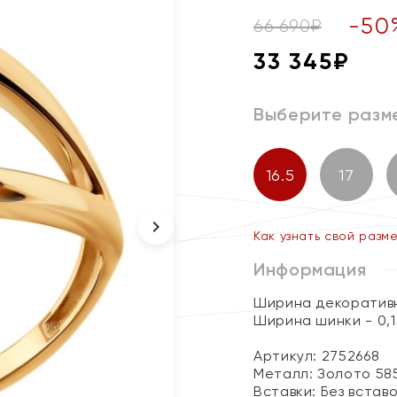
-
50
66 690
₽
33 345
₽
Выберите разм
16.5
17
Как узнать свой разм
Информация
Ширина декоративн
Ширина шинки - 0,1
Артикул: 2752668
Металл:
Золото 58
Вставки:
Без встав