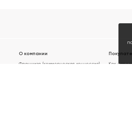
п
О компании
Покупат
Франшиза (коммерческая концессия)
Как опред
Карьера в ЯХОНТ
Акции
Контакты
Скупка и 
Магазины
Отзывы
Электронн
Правила п
подарочны