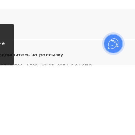
ие
одпишитесь на рассылку
одпишитесь, чтобы узнать больше о новых
оступлениях, новостях и спецпредложениях Яхонт!
Я даю свое согласие ИП Тишеновской О.А.