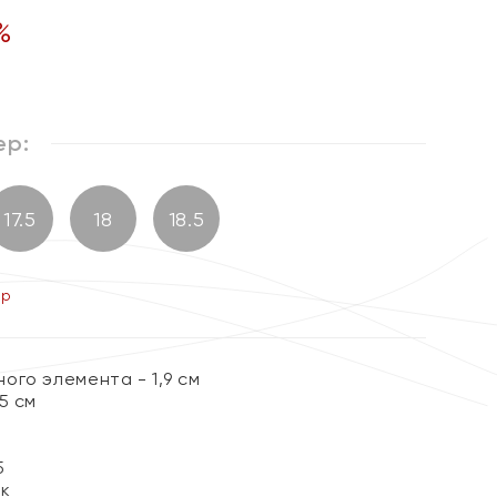
%
ер:
17.5
18
18.5
ер
ого элемента - 1,9 см
5 см
5
ок