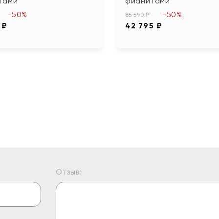
тами
фианитами
-50%
-50%
85 590 ₽
 ₽
42 795 ₽
Отзыв: