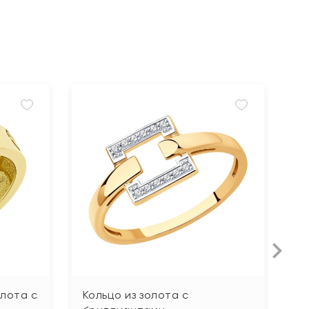
Л
олота с
Кольцо из золота с
К