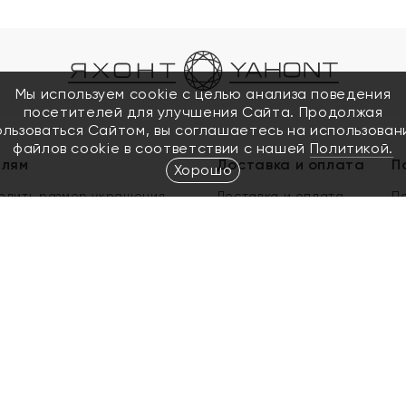
Мы используем cookie с целью анализа поведения
посетителей для улучшения Сайта. Продолжая
ользоваться Сайтом, вы соглашаетесь на использован
файлов cookie в соответствии с нашей
Политикой.
елям
Доставка и оплата
П
Хорошо
елить размер украшения
Доставка и оплата
П
п
обмен золота
ый подарочный сертификат
ользования Электронным
м сертификатом «Яхонт»