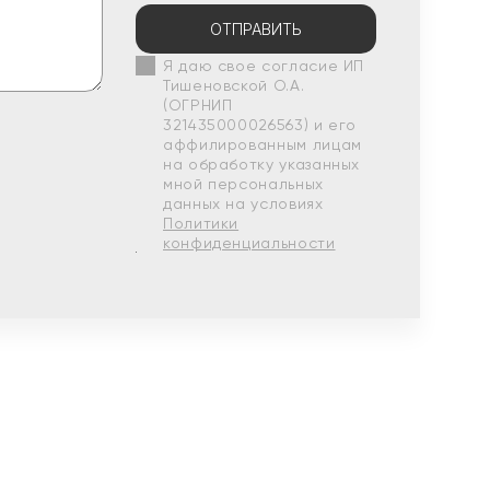
ОТПРАВИТЬ
Я даю свое согласие ИП
Тишеновской О.А.
(ОГРНИП
321435000026563) и его
аффилированным лицам
на обработку указанных
мной персональных
данных на условиях
Политики
конфиденциальности