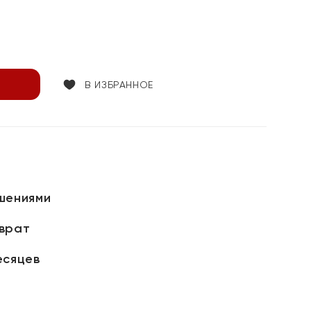
В ИЗБРАННОЕ
шениями
зврат
есяцев