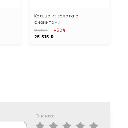
С
Кольцо из золота с
К
фианитами
б
-50%
51 030 ₽
1
25 515 ₽
Оценка: