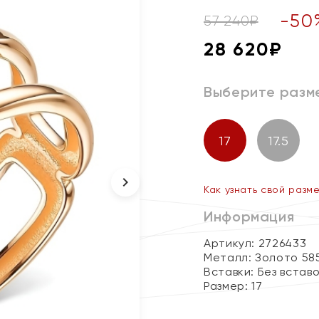
-
50
57 240
₽
28 620
₽
Выберите разм
17
17.5
Как узнать свой разм
Информация
Артикул: 2726433
Металл:
Золото 58
Вставки:
Без встав
Размер:
17