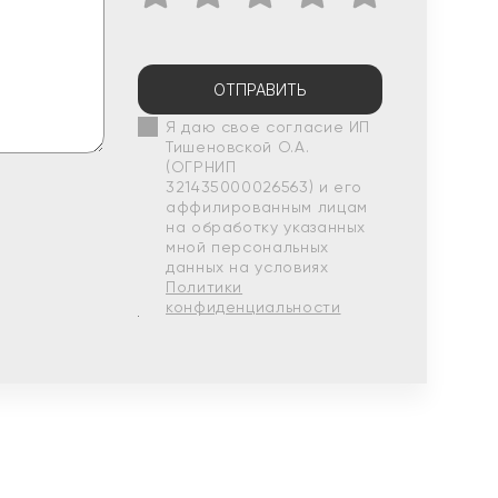
ОТПРАВИТЬ
Я даю свое согласие ИП
Тишеновской О.А.
(ОГРНИП
321435000026563) и его
аффилированным лицам
на обработку указанных
мной персональных
данных на условиях
Политики
конфиденциальности