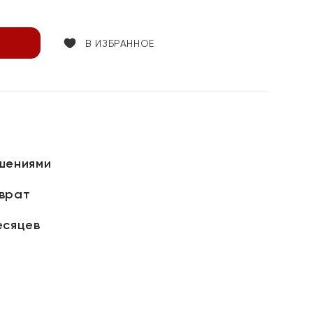
В ИЗБРАННОЕ
шениями
зврат
есяцев