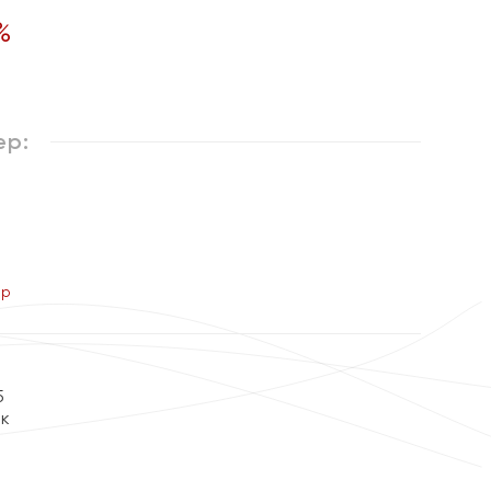
%
ер:
ер
5
ок