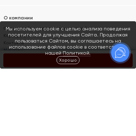
О компании
Франшиза (коммерческая концессия)
Мы используем cookie с целью анализа поведения
посетителей для улучшения Сайта. Продолжая
Карьера в ЯХОНТ
пользоваться Сайтом, вы соглашаетесь на
Контакты
использование файлов cookie в соответствии с
Магазины
нашей
Политикой.
Хорошо
КУПИТЬ
Покупателям
Как определить размер украшения
Киров
Акции
Магазины
Скупка и обмен золота
Отзывы
Электронный подарочный сертификат
Помолвка и свадьба
Правила пользования Электронным
Каталог
подарочным сертификатом «Яхонт»
Новинки
Доставка и оплата
Акции