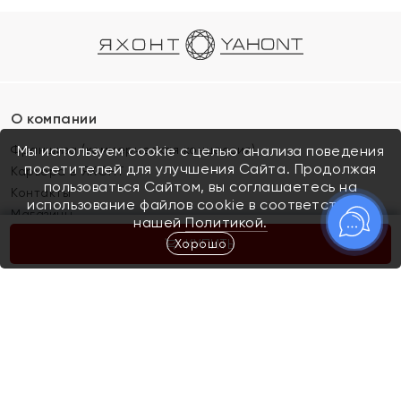
О компании
Франшиза (коммерческая концессия)
Мы используем cookie с целью анализа поведения
посетителей для улучшения Сайта. Продолжая
Карьера в ЯХОНТ
пользоваться Сайтом, вы соглашаетесь на
Контакты
использование файлов cookie в соответствии с
Магазины
нашей
Политикой.
Хорошо
КУПИТЬ
Покупателям
Как определить размер украшения
Киров
Акции
Магазины
Скупка и обмен золота
Отзывы
Электронный подарочный сертификат
Помолвка и свадьба
Правила пользования Электронным