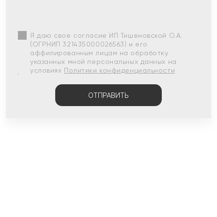
Я даю свое согласие ИП Тишеновской О.А.
(ОГРНИП 321435000026563) и его
аффилированным лицам на обработку
указанных мной персональных данных на
условиях
Политики конфиденциальности
ОТПРАВИТЬ