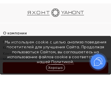
О компании
Франшиза (коммерческая концессия)
Мы используем cookie с целью анализа поведения
посетителей для улучшения Сайта. Продолжая
Карьера в ЯХОНТ
пользоваться Сайтом, вы соглашаетесь на
Контакты
использование файлов cookie в соответствии с
Магазины
нашей
Политикой.
Хорошо
КУПИТЬ
Покупателям
Как определить размер украшения
Киров
Акции
Магазины
Скупка и обмен золота
Отзывы
Электронный подарочный сертификат
Помолвка и свадьба
Правила пользования Электронным