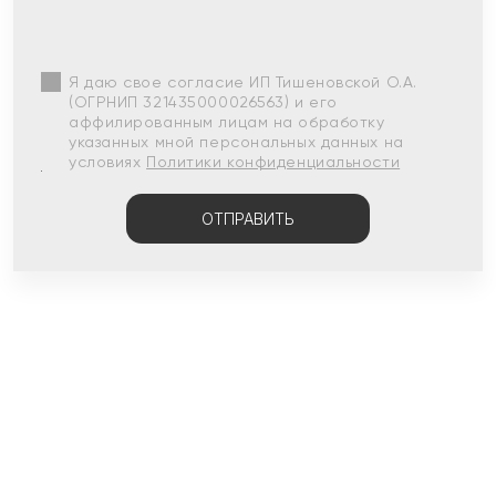
Я даю свое согласие ИП Тишеновской О.А.
(ОГРНИП 321435000026563) и его
аффилированным лицам на обработку
указанных мной персональных данных на
условиях
Политики конфиденциальности
ОТПРАВИТЬ