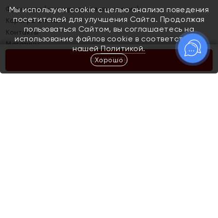
Франшиза (коммерческая концессия)
Мы используем cookie с целью анализа поведения
посетителей для улучшения Сайта. Продолжая
Карьера в ЯХОНТ
пользоваться Сайтом, вы соглашаетесь на
Контакты
использование файлов cookie в соответствии с
Магазины
нашей
Политикой.
Хорошо
КУПИТЬ
Покупателям
Как определить размер украшения
Киров
Акции
Магазины
Скупка и обмен золота
Отзывы
Электронный подарочный сертификат
Помолвка и свадьба
Правила пользования Электронным
Каталог
подарочным сертификатом «Яхонт»
Новинки
Доставка и оплата
Акции
Скупка и обмен золота
Доставка и оплата