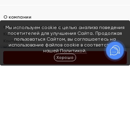
О компании
Франшиза (коммерческая концессия)
Мы используем cookie с целью анализа поведения
посетителей для улучшения Сайта. Продолжая
Карьера в ЯХОНТ
пользоваться Сайтом, вы соглашаетесь на
Контакты
использование файлов cookie в соответствии с
Магазины
нашей
Политикой.
Хорошо
КУПИТЬ
Покупателям
Как определить размер украшения
Киров
Акции
Магазины
Скупка и обмен золота
Отзывы
Электронный подарочный сертификат
Помолвка и свадьба
Правила пользования Электронным
Каталог
подарочным сертификатом «Яхонт»
Новинки
Доставка и оплата
Акции