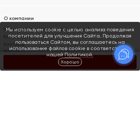
О компании
Франшиза (коммерческая концессия)
Мы используем cookie с целью анализа поведения
посетителей для улучшения Сайта. Продолжая
Карьера в ЯХОНТ
пользоваться Сайтом, вы соглашаетесь на
Контакты
использование файлов cookie в соответствии с
Магазины
нашей
Политикой.
Хорошо
КУПИТЬ
Покупателям
Как определить размер украшения
Киров
Акции
Магазины
Скупка и обмен золота
Отзывы
Электронный подарочный сертификат
Помолвка и свадьба
Правила пользования Электронным
Каталог
подарочным сертификатом «Яхонт»
Новинки
Доставка и оплата
Акции