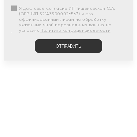
Я даю свое согласие ИП Тишеновской О.А.
(ОГРНИП 321435000026563) и его
аффилированным лицам на обработку
указанных мной персональных данных на
условиях
Политики конфиденциальности
ОТПРАВИТЬ