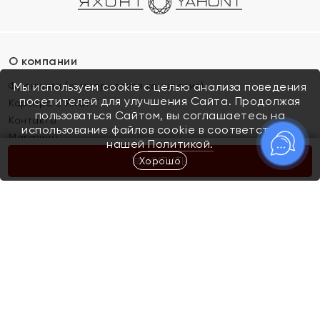
О компании
Франшиза (коммерческая концессия)
Мы используем cookie с целью анализа поведения
посетителей для улучшения Сайта. Продолжая
Карьера в ЯХОНТ
пользоваться Сайтом, вы соглашаетесь на
Контакты
использование файлов cookie в соответствии с
Магазины
нашей
Политикой.
Хорошо
КУПИТЬ
Покупателям
Как определить размер украшения
Киров
Акции
Магазины
Скупка и обмен золота
Отзывы
Электронный подарочный сертификат
Помолвка и свадьба
Правила пользования Электронным
Каталог
подарочным сертификатом «Яхонт»
Новинки