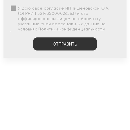
Я даю свое согласие ИП Тишеновской О.А.
(ОГРНИП 321435000026563) и его
аффилированным лицам на обработку
указанных мной персональных данных на
условиях
Политики конфиденциальности
ОТПРАВИТЬ