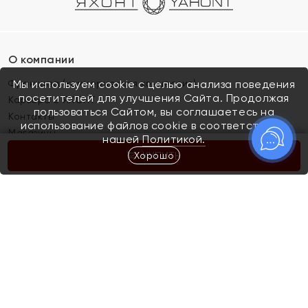
О компании
Франшиза (коммерческая концессия)
Мы используем cookie с целью анализа поведения
посетителей для улучшения Сайта. Продолжая
Карьера в ЯХОНТ
пользоваться Сайтом, вы соглашаетесь на
Контакты
использование файлов cookie в соответствии с
Магазины
нашей
Политикой.
Хорошо
КУПИТЬ
Покупателям
Как определить размер украшения
Киров
Акции
Магазины
Скупка и обмен золота
Отзывы
Электронный подарочный сертификат
Помолвка и свадьба
Правила пользования Электронным
Каталог
подарочным сертификатом «Яхонт»
Новинки