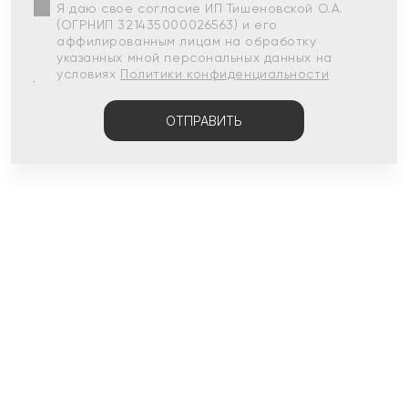
Я даю свое согласие ИП Тишеновской О.А.
(ОГРНИП 321435000026563) и его
аффилированным лицам на обработку
указанных мной персональных данных на
условиях
Политики конфиденциальности
ОТПРАВИТЬ