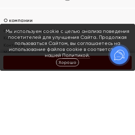
О компании
Франшиза (коммерческая концессия)
Мы используем cookie с целью анализа поведения
посетителей для улучшения Сайта. Продолжая
Карьера в ЯХОНТ
пользоваться Сайтом, вы соглашаетесь на
Контакты
использование файлов cookie в соответствии с
Магазины
нашей
Политикой.
Хорошо
КУПИТЬ
Покупателям
Как определить размер украшения
Киров
Акции
Магазины
Скупка и обмен золота
Отзывы
Электронный подарочный сертификат
Помолвка и свадьба
Правила пользования Электронным
Каталог
подарочным сертификатом «Яхонт»
Новинки