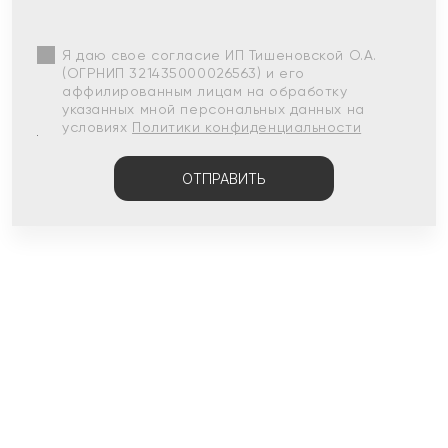
Я даю свое согласие ИП Тишеновской О.А.
(ОГРНИП 321435000026563) и его
аффилированным лицам на обработку
указанных мной персональных данных на
условиях
Политики конфиденциальности
ОТПРАВИТЬ