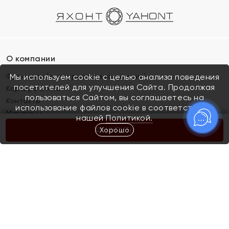
О компании
Франшиза (коммерческая концессия)
Мы используем cookie с целью анализа поведения
посетителей для улучшения Сайта. Продолжая
Карьера в ЯХОНТ
пользоваться Сайтом, вы соглашаетесь на
Контакты
использование файлов cookie в соответствии с
Магазины
нашей
Политикой.
Хорошо
КУПИТЬ
Покупателям
Как определить размер украшения
Киров
Акции
Магазины
Скупка и обмен золота
Отзывы
Электронный подарочный сертификат
Помолвка и свадьба
Правила пользования Электронным
Каталог
подарочным сертификатом «Яхонт»