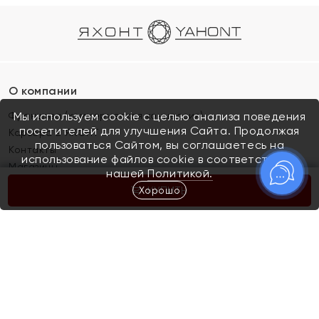
О компании
Франшиза (коммерческая концессия)
Мы используем cookie с целью анализа поведения
посетителей для улучшения Сайта. Продолжая
Карьера в ЯХОНТ
пользоваться Сайтом, вы соглашаетесь на
Контакты
использование файлов cookie в соответствии с
Магазины
нашей
Политикой.
Хорошо
КУПИТЬ
Покупателям
Как определить размер украшения
Киров
Акции
Магазины
Скупка и обмен золота
Отзывы
Электронный подарочный сертификат
Помолвка и свадьба
Правила пользования Электронным