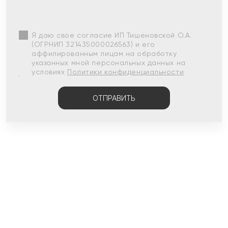
Я даю свое согласие ИП Тишеновской О.А.
(ОГРНИП 321435000026563) и его
аффилированным лицам на обработку
указанных мной персональных данных на
условиях
Политики конфиденциальности
ОТПРАВИТЬ