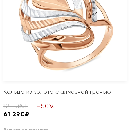
Кольцо из золота с алмазной гранью
-
50
%
122 580
₽
61 290
₽
Выберите размер: