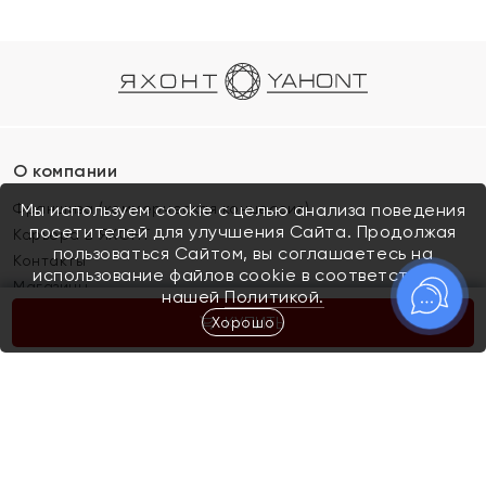
О компании
Франшиза (коммерческая концессия)
Мы используем cookie с целью анализа поведения
посетителей для улучшения Сайта. Продолжая
Карьера в ЯХОНТ
пользоваться Сайтом, вы соглашаетесь на
Контакты
использование файлов cookie в соответствии с
Магазины
нашей
Политикой.
Хорошо
КУПИТЬ
Покупателям
Как определить размер украшения
Киров
Акции
Магазины
Скупка и обмен золота
Отзывы
Электронный подарочный сертификат