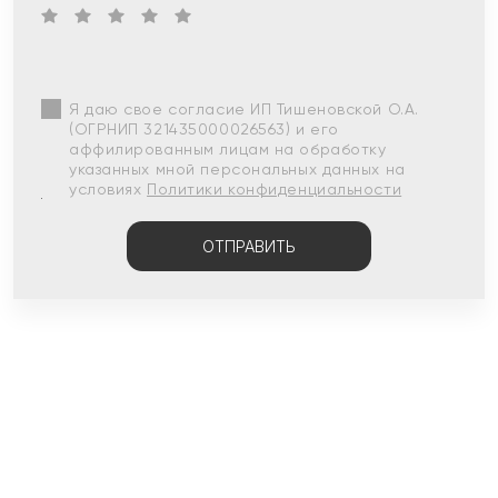
Я даю свое согласие ИП Тишеновской О.А.
(ОГРНИП 321435000026563) и его
аффилированным лицам на обработку
указанных мной персональных данных на
условиях
Политики конфиденциальности
ОТПРАВИТЬ