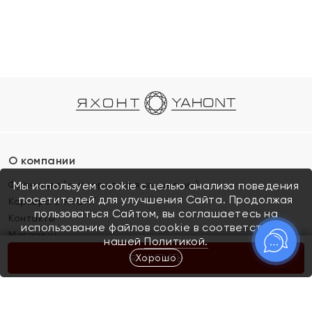
О компании
Франшиза (коммерческая концессия)
Мы используем cookie с целью анализа поведения
посетителей для улучшения Сайта. Продолжая
Карьера в ЯХОНТ
пользоваться Сайтом, вы соглашаетесь на
Контакты
использование файлов cookie в соответствии с
Магазины
нашей
Политикой.
Хорошо
КУПИТЬ
Покупателям
Как определить размер украшения
Киров
Акции