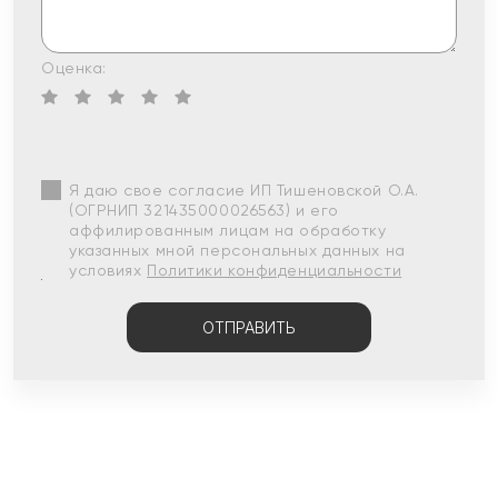
Оценка:
Я даю свое согласие ИП Тишеновской О.А.
(ОГРНИП 321435000026563) и его
аффилированным лицам на обработку
указанных мной персональных данных на
условиях
Политики конфиденциальности
ОТПРАВИТЬ