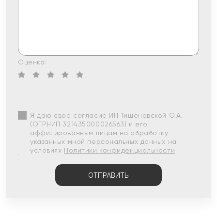
Оценка:
Я даю свое согласие ИП Тишеновской О.А.
(ОГРНИП 321435000026563) и его
аффилированным лицам на обработку
указанных мной персональных данных на
условиях
Политики конфиденциальности
ОТПРАВИТЬ