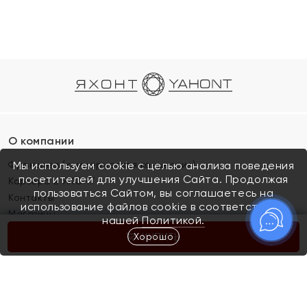
О компании
Франшиза (коммерческая концессия)
Мы используем cookie с целью анализа поведения
посетителей для улучшения Сайта. Продолжая
Карьера в ЯХОНТ
пользоваться Сайтом, вы соглашаетесь на
Контакты
использование файлов cookie в соответствии с
Магазины
нашей
Политикой.
Хорошо
КУПИТЬ
Покупателям
Как определить размер украшения
Киров
Акции
Магазины
Скупка и обмен золота