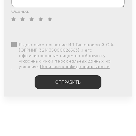
Оценка:
Я даю свое согласие ИП Тишеновской О.А.
(ОГРНИП 321435000026563) и его
аффилированным лицам на обработку
указанных мной персональных данных на
условиях
Политики конфиденциальности
ОТПРАВИТЬ