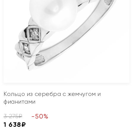
Кольцо из серебра с жемчугом и
фианитами
-
50
%
3 275
₽
1 638
₽