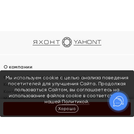
О компании
Франшиза (коммерческая концессия)
Мы используем cookie с целью анализа поведения
посетителей для улучшения Сайта. Продолжая
Карьера в ЯХОНТ
пользоваться Сайтом, вы соглашаетесь на
Контакты
использование файлов cookie в соответствии с
Магазины
нашей
Политикой.
Хорошо
КУПИТЬ
Покупателям
Как определить размер украшения
Киров
Акции