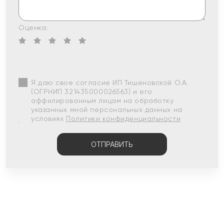
Оценка:
Я даю свое согласие ИП Тишеновской О.А.
(ОГРНИП 321435000026563) и его
аффилированным лицам на обработку
указанных мной персональных данных на
условиях
Политики конфиденциальности
ОТПРАВИТЬ