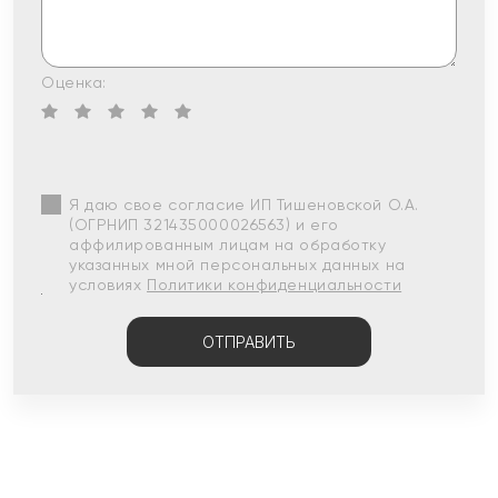
Оценка:
Я даю свое согласие ИП Тишеновской О.А.
(ОГРНИП 321435000026563) и его
аффилированным лицам на обработку
указанных мной персональных данных на
условиях
Политики конфиденциальности
ОТПРАВИТЬ