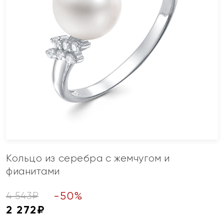
Кольцо из серебра с жемчугом и
фианитами
-
50
%
4 543
₽
2 272
₽