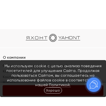
О компании
Франшиза (коммерческая концессия)
Мы используем cookie с целью анализа поведения
посетителей для улучшения Сайта. Продолжая
Карьера в ЯХОНТ
пользоваться Сайтом, вы соглашаетесь на
Контакты
использование файлов cookie в соответствии с
Магазины
нашей
Политикой.
Хорошо
КУПИТЬ
Покупателям
Как определить размер украшения
Киров