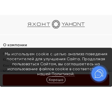
О компании
Франшиза (коммерческая концессия)
Мы используем cookie с целью анализа поведения
посетителей для улучшения Сайта. Продолжая
Карьера в ЯХОНТ
пользоваться Сайтом, вы соглашаетесь на
Контакты
использование файлов cookie в соответствии с
Магазины
нашей
Политикой.
Хорошо
КУПИТЬ
Покупателям
Как определить размер украшения
Киров
Акции
Магазины
Скупка и обмен золота
Отзывы