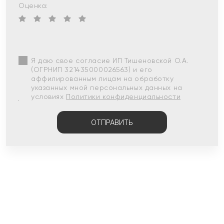
Оценка:
Я даю свое согласие ИП Тишеновской О.А.
(ОГРНИП 321435000026563) и его
аффилированным лицам на обработку
указанных мной персональных данных на
условиях
Политики конфиденциальности
ОТПРАВИТЬ