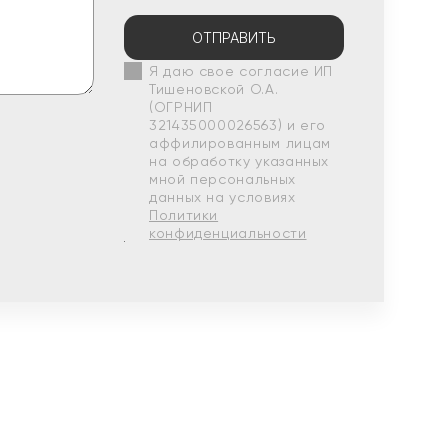
ОТПРАВИТЬ
Я даю свое согласие ИП
Тишеновской О.А.
(ОГРНИП
321435000026563) и его
аффилированным лицам
на обработку указанных
мной персональных
данных на условиях
Политики
конфиденциальности