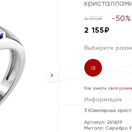
кристаллам
-
50
%
4 310
₽
2 155
₽
Выберите разм
18
Как узнать свой разм
Информация
3 Ювелирных крист
Артикул: 261609
Металл:
Серебро 9