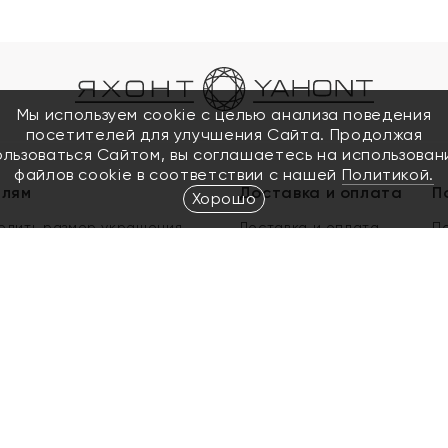
Мы используем cookie с целью анализа поведения
посетителей для улучшения Сайта. Продолжая
ользоваться Сайтом, вы соглашаетесь на использован
файлов cookie в соответствии с нашей
Политикой.
елям
Доставка и оплата
П
Хорошо
елить размер украшения
Доставка и оплата
П
п
обмен золота
ый подарочный сертификат
ользования Электронным
м сертификатом «Яхонт»