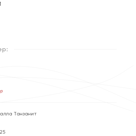
и
ер:
ер
алла Танзанит
25