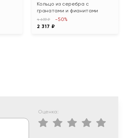
Кольцо из серебра с
К
гранатами и фианитами
1 
-50%
8
4 633 ₽
2 317 ₽
Оценка: