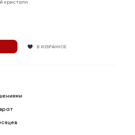
й кристалл
В ИЗБРАННОЕ
шениями
зврат
есяцев