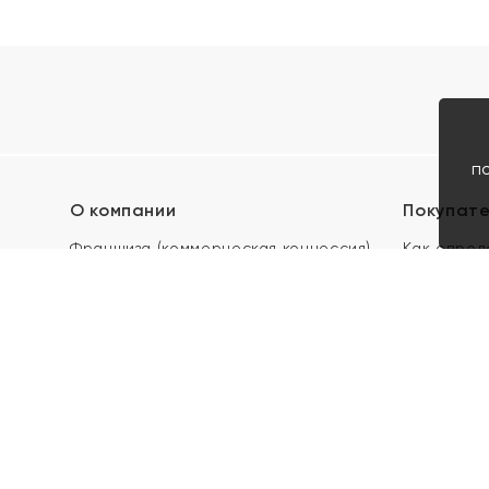
п
О компании
Покупат
Франшиза (коммерческая концессия)
Как опред
Карьера в ЯХОНТ
Акции
Контакты
Скупка и 
Магазины
Отзывы
Электронн
Правила п
подарочны