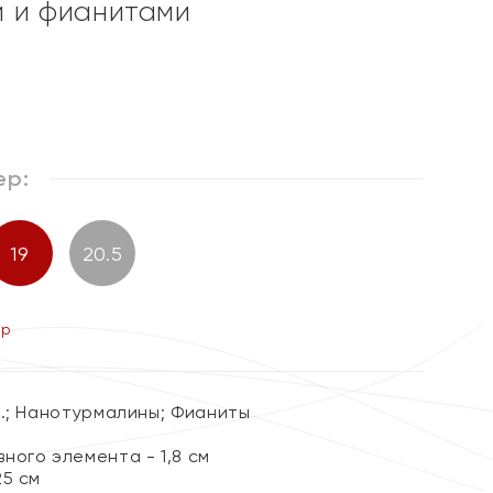
 и фианитами
%
ер:
19
20.5
ер
к.; Нанотурмалины; Фианиты
ного элемента - 1,8 см
25 см