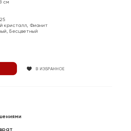
8 см
25
й кристалл, Фианит
ый, Бесцветный
В ИЗБРАННОЕ
шениями
зврат