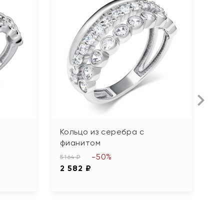
Кольцо из серебра с
К
фианитом
ф
-50%
5 164 ₽
3 
2 582 ₽
1