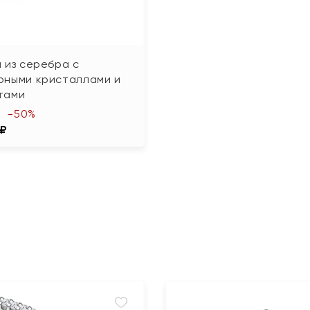
 из серебра с
рными кристаллами и
тами
-50%
 ₽