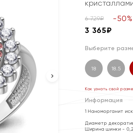
кристаллами
-
50
6 729
₽
3 365
₽
Выберите разм
18
18.5
Как узнать свой разм
Информация
1 Наноморганит ис
Диаметр декоратив
Ширина шинки - 0,