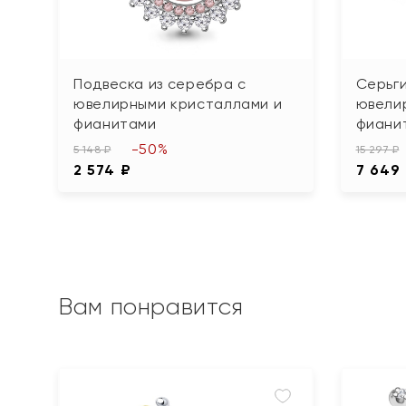
Подвеска из серебра с
Серьги
ювелирными кристаллами и
ювели
фианитами
фиани
-50%
5 148 ₽
15 297 ₽
2 574 ₽
7 649
Вам понравится