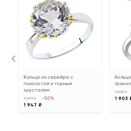
Кольцо из серебра с
Кольцо
позолотой и горным
грана
хрусталем
3 805 ₽
-50%
1 903 
3 893 ₽
1 947 ₽