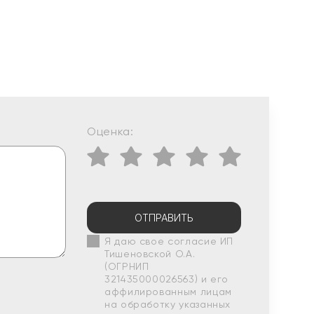
Оценка:
ОТПРАВИТЬ
Я даю свое согласие ИП
Тишеновской О.А.
(ОГРНИП
321435000026563) и его
аффилированным лицам
на обработку указанных