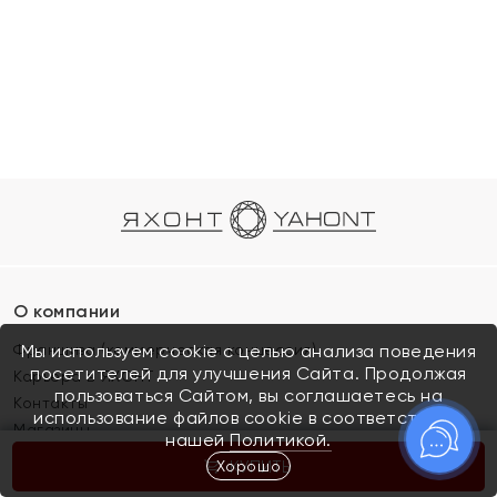
О компании
Франшиза (коммерческая концессия)
Мы используем cookie с целью анализа поведения
посетителей для улучшения Сайта. Продолжая
Карьера в ЯХОНТ
пользоваться Сайтом, вы соглашаетесь на
Контакты
использование файлов cookie в соответствии с
Магазины
нашей
Политикой.
Хорошо
КУПИТЬ
Покупателям