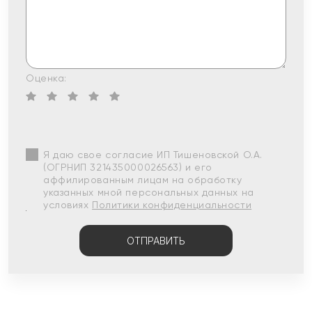
Оценка:
Я даю свое согласие ИП Тишеновской О.А.
(ОГРНИП 321435000026563) и его
аффилированным лицам на обработку
указанных мной персональных данных на
условиях
Политики конфиденциальности
ОТПРАВИТЬ