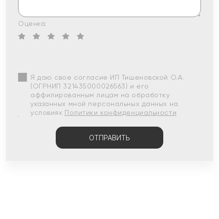
Оценка:
Я даю свое согласие ИП Тишеновской О.А.
(ОГРНИП 321435000026563) и его
аффилированным лицам на обработку
указанных мной персональных данных на
условиях
Политики конфиденциальности
ОТПРАВИТЬ