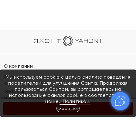
О компании
Франшиза (коммерческая концессия)
Мы используем cookie с целью анализа поведения
посетителей для улучшения Сайта. Продолжая
Карьера в ЯХОНТ
пользоваться Сайтом, вы соглашаетесь на
Контакты
использование файлов cookie в соответствии с
Магазины
нашей
Политикой.
Хорошо
КУПИТЬ
Покупателям
Как определить размер украшения
Киров
Акции