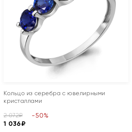
Кольцо из серебра с ювелирными
кристаллами
-
50
%
2 072
₽
1 036
₽