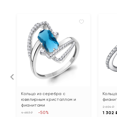
Кольцо из серебра с
Кольцо
ювелирным кристаллом и
фиани
фианитами
2 604 ₽
-50%
1 302 
4 683 ₽