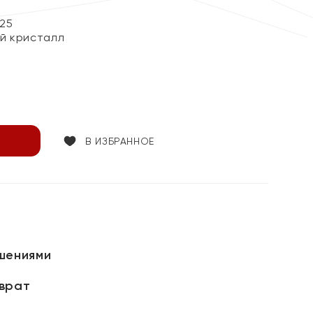
25
й кристалл
В ИЗБРАННОЕ
шениями
зврат