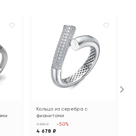
Кольцо из серебра с
К
ами
фианитами
ж
-50%
9 355 ₽
4 
4 678 ₽
2