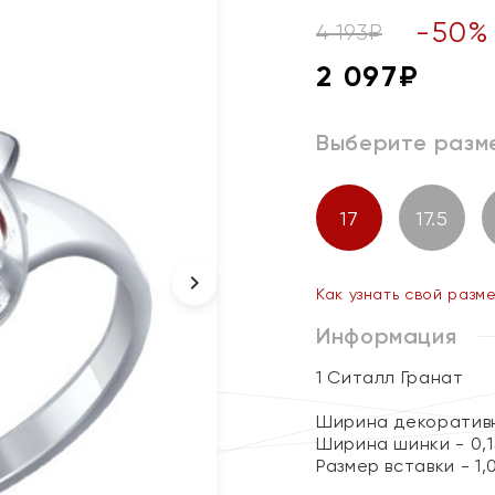
-
50
%
4 193
₽
2 097
₽
Выберите разм
17
17.5
Как узнать свой разм
Информация
1 Ситалл Гранат
Ширина декоративн
Ширина шинки - 0,1
Размер вставки - 1,0