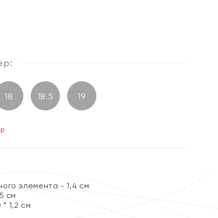
ер:
18
18.5
19
ер
ого элемента - 1,4 см
5 см
 * 1,2 см