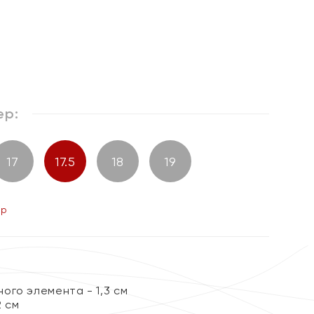
%
ер:
17
17.5
18
19
ер
ого элемента - 1,3 см
2 см