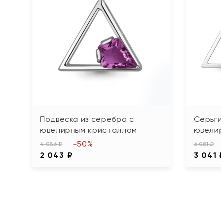
Подвеска из серебра с
Серьги
ювелирным кристаллом
ювели
-50%
4 086 ₽
6 081 ₽
2 043 ₽
3 041 