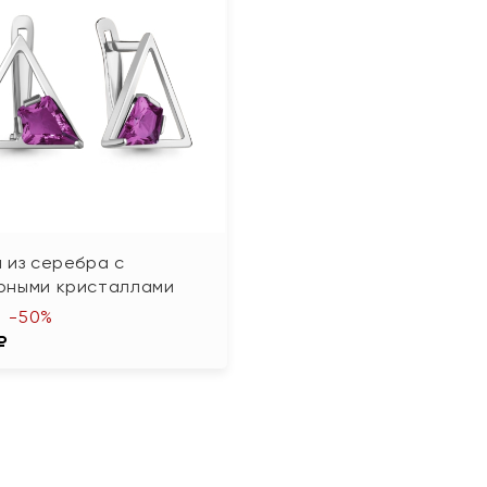
 из серебра с
рными кристаллами
-50%
₽