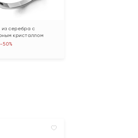
 из серебра с
рным кристаллом
-50%
₽