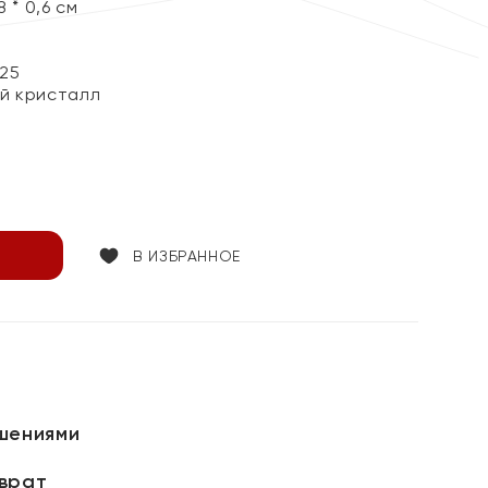
 * 0,6 см
25
й кристалл
В ИЗБРАННОЕ
шениями
зврат