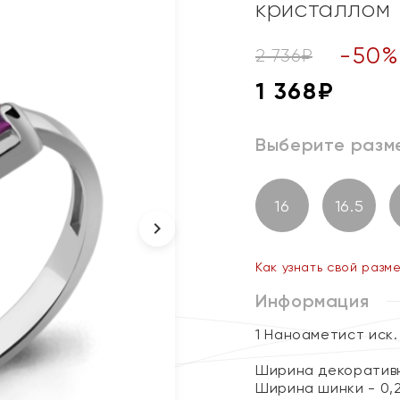
кристаллом
-
50
2 736
₽
1 368
₽
Выберите разм
16
16.5
Как узнать свой разм
Информация
1 Наноаметист иск.
Ширина декоративн
Ширина шинки - 0,