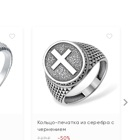
Кольцо-печатка из серебра с
К
чернением
ч
-50%
7 271 ₽
15