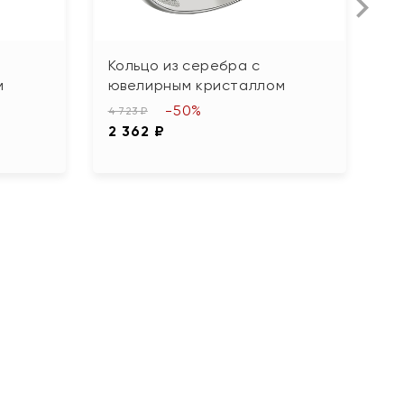
Кольцо из серебра с
К
м
ювелирным кристаллом
ю
-50%
4 723 ₽
4 
2 362 ₽
2