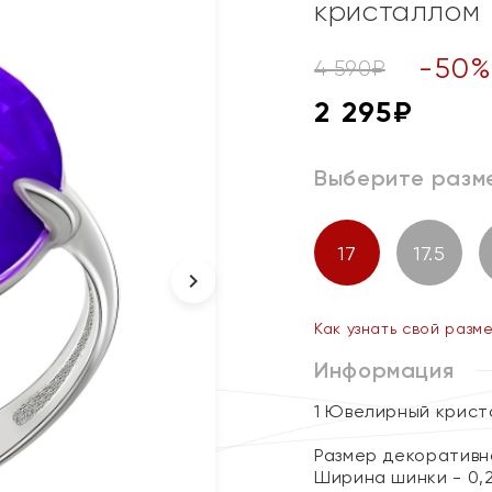
кристаллом
-
50
4 590
₽
2 295
₽
Выберите разм
17
17.5
Как узнать свой разм
Информация
1 Ювелирный крист
Размер декоративно
Ширина шинки - 0,