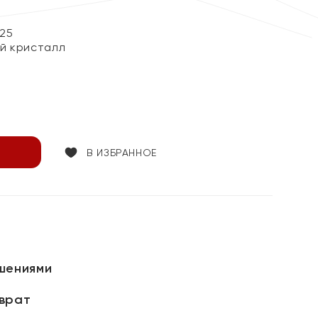
25
й кристалл
В ИЗБРАННОЕ
шениями
зврат