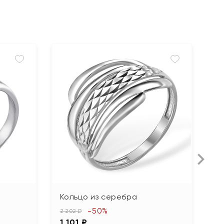
Кольцо из серебра
К
т
-50%
2 202 ₽
1 101 ₽
5 