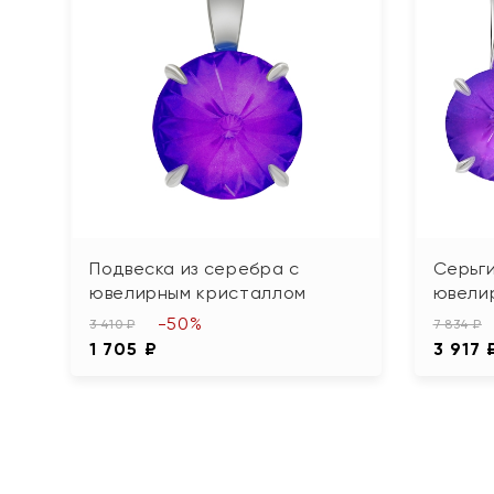
Подвеска из серебра с
Серьги
ювелирным кристаллом
ювели
-50%
3 410 ₽
7 834 ₽
1 705 ₽
3 917 