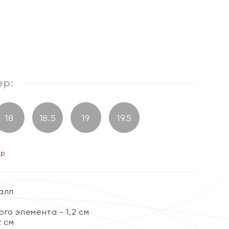
%
ер:
18
18.5
19
19.5
ер
алл
го элемента - 1,2 см
2 см