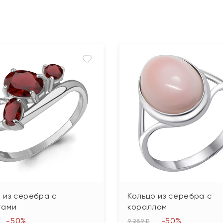
 из серебра с
Кольцо из серебра с
тами
кораллом
-50%
-50%
9 289 ₽