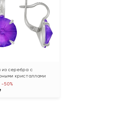
 из серебра с
рными кристаллами
-50%
₽