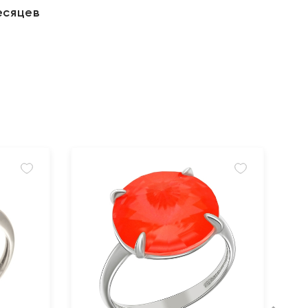
есяцев