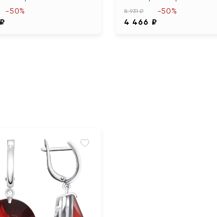
-50%
-50%
8 931 ₽
 ₽
4 466 ₽