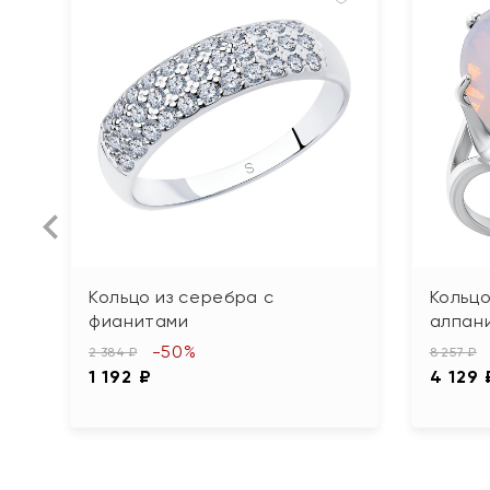
Кольцо из серебра с
Кольцо
фианитами
алпан
-50%
2 384 ₽
8 257 ₽
1 192 ₽
4 129 