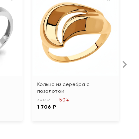
Кольцо из серебра с
К
позолотой
ю
ф
-50%
3 412 ₽
1 706 ₽
3 
1