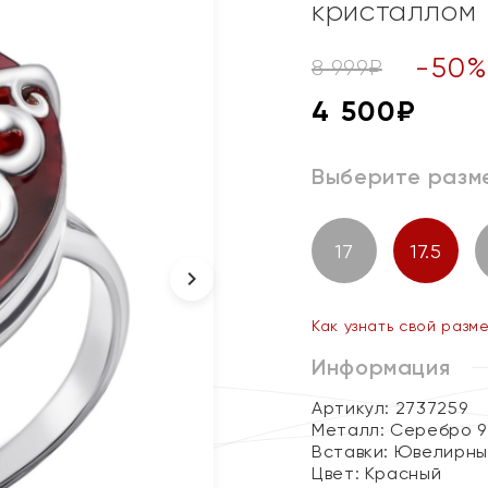
кристаллом
-
50
8 999
₽
4 500
₽
Выберите разм
17
17.5
Как узнать свой разм
Информация
Артикул: 2737259
Металл:
Серебро 9
Вставки:
Ювелирны
Цвет:
Красный