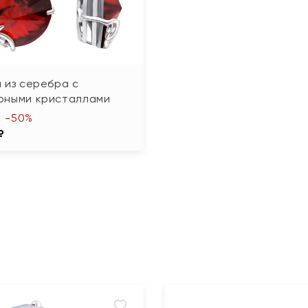
 из серебра с
рными кристаллами
-50%
₽