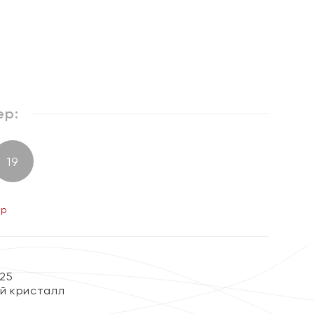
%
ер:
19
ер
25
й кристалл