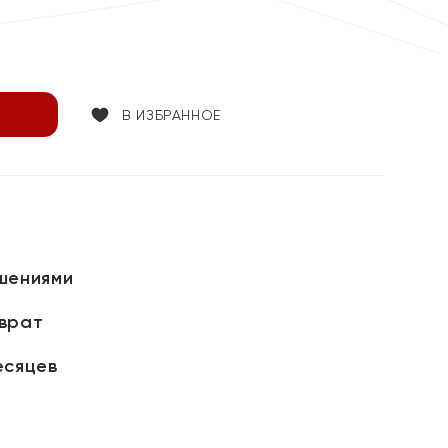
В ИЗБРАННОЕ
шениями
зврат
есяцев