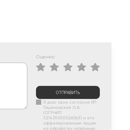
Оценка:
ОТПРАВИТЬ
Я даю свое согласие ИП
Тишеновской О.А.
(ОГРНИП
321435000026563) и его
аффилированным лицам
на обработку указанных