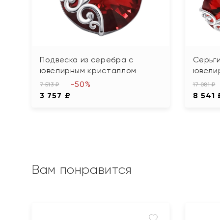
Подвеска из серебра с
Серьги
ювелирным кристаллом
ювели
-50%
7 513 ₽
17 081 ₽
3 757 ₽
8 541 
Вам понравится