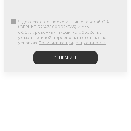
Я даю свое согласие ИП Тишеновской О.А.
(ОГРНИП 321435000026563) и его
аффилированным лицам на обработку
указанных мной персональных данных на
условиях
Политики конфиденциальности
ОТПРАВИТЬ