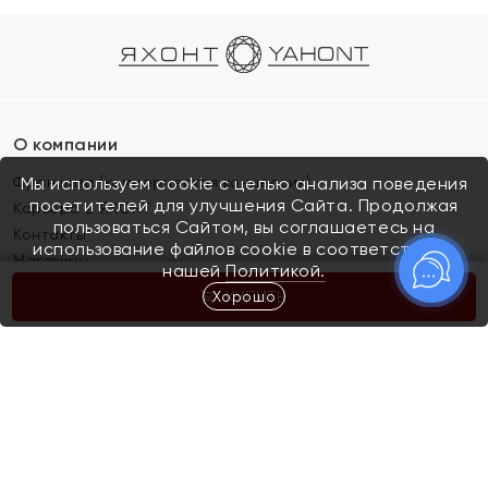
О компании
Франшиза (коммерческая концессия)
Мы используем cookie с целью анализа поведения
посетителей для улучшения Сайта. Продолжая
Карьера в ЯХОНТ
пользоваться Сайтом, вы соглашаетесь на
Контакты
использование файлов cookie в соответствии с
Магазины
нашей
Политикой.
Хорошо
КУПИТЬ
Покупателям
Как определить размер украшения
Киров
Акции
Магазины
Скупка и обмен золота
Отзывы
Электронный подарочный сертификат
Помолвка и свадьба
Правила пользования Электронным