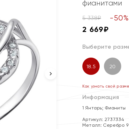
фианитами
-
50
5 338
₽
2 669
₽
Выберите разм
18.5
20
Как узнать свой разм
Информация
1 Янтарь; Фианиты
Артикул: 2737334
Металл:
Серебро 9