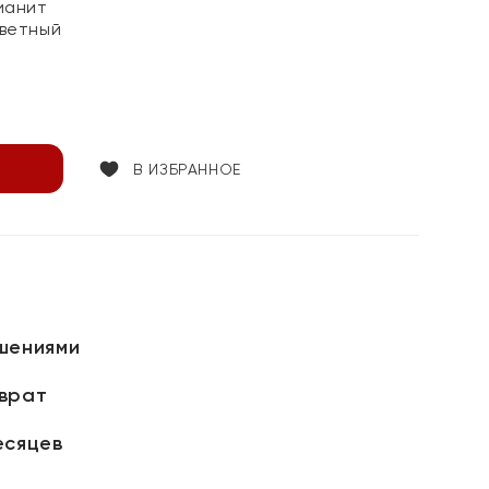
ианит
ветный
В ИЗБРАННОЕ
шениями
зврат
есяцев