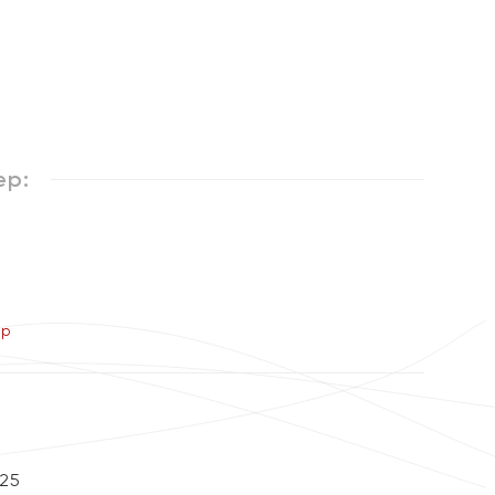
%
ер:
ер
25