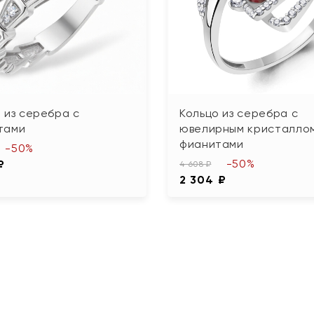
 из серебра с
Кольцо из серебра с
тами
ювелирным кристаллом
фианитами
-50%
-50%
₽
4 608 ₽
2 304 ₽