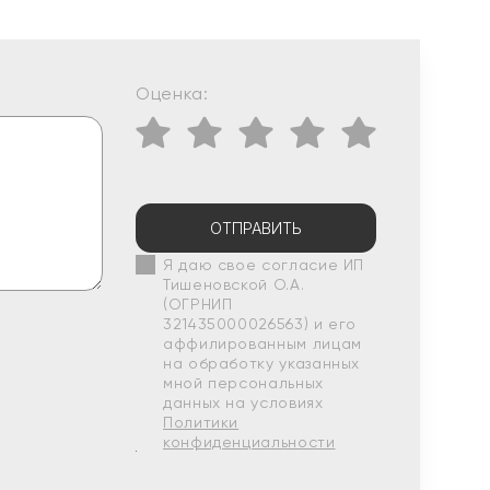
Оценка:
ОТПРАВИТЬ
Я даю свое согласие ИП
Тишеновской О.А.
(ОГРНИП
321435000026563) и его
аффилированным лицам
на обработку указанных
мной персональных
данных на условиях
Политики
конфиденциальности