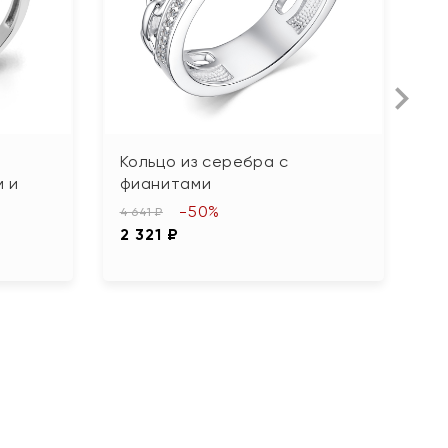
Кольцо из серебра с
К
 и
фианитами
2 
-50%
1 
4 641 ₽
2 321 ₽