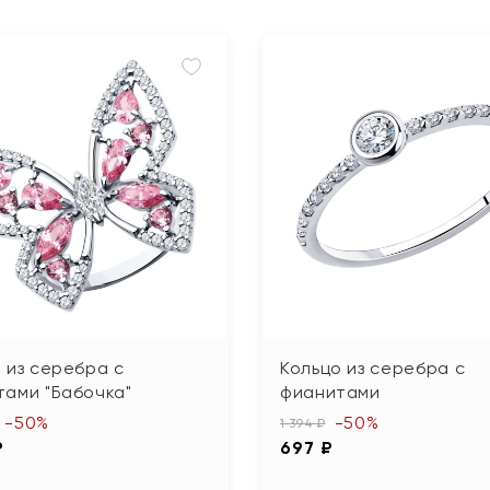
 из серебра с
Кольцо из серебра с
тами "Бабочка"
фианитами
-50%
-50%
1 394 ₽
₽
697 ₽