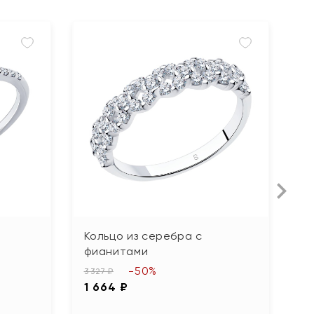
Кольцо из серебра с
К
фианитами
ю
м
-50%
3 327 ₽
1 664 ₽
3 
1