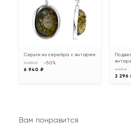
Серьги из серебра с янтарем
Подвес
янтар
-50%
13 880 ₽
6 940 ₽
4 591 ₽
2 296
Вам понравится