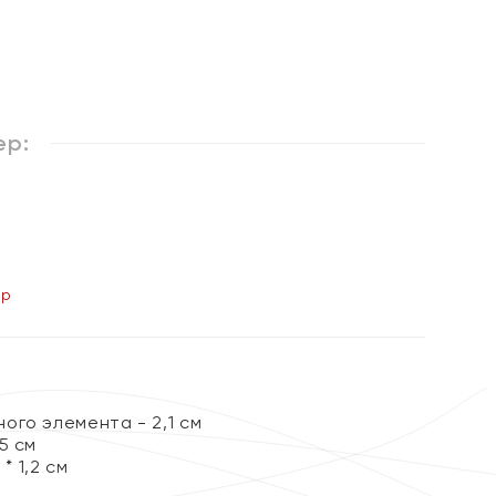
%
ер:
ер
ого элемента - 2,1 см
5 см
* 1,2 см