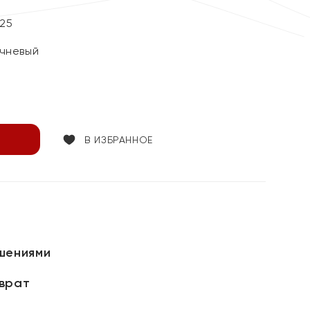
25
чневый
В ИЗБРАННОЕ
шениями
зврат