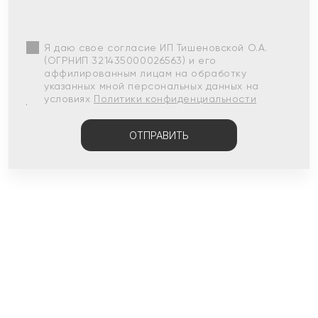
Я даю свое согласие ИП Тишеновской О.А.
(ОГРНИП 321435000026563) и его
аффилированным лицам на обработку
указанных мной персональных данных на
условиях
Политики конфиденциальности
ОТПРАВИТЬ