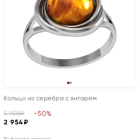
Кольцо из серебра с янтарем
-
50
%
5 908
₽
2 954
₽
Выберите размер: