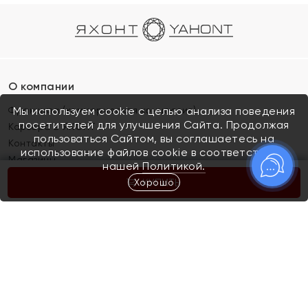
О компании
Франшиза (коммерческая концессия)
Мы используем cookie с целью анализа поведения
посетителей для улучшения Сайта. Продолжая
Карьера в ЯХОНТ
пользоваться Сайтом, вы соглашаетесь на
Контакты
использование файлов cookie в соответствии с
Магазины
нашей
Политикой.
Хорошо
КУПИТЬ
Покупателям
Как определить размер украшения
Киров
Акции
Магазины
Скупка и обмен золота
Отзывы
Электронный подарочный сертификат
Помолвка и свадьба
Правила пользования Электронным