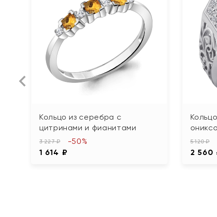
Кольцо из серебра с
Кольцо
цитринами и фианитами
оникс
-50%
3 227 ₽
5 120 ₽
1 614 ₽
2 560