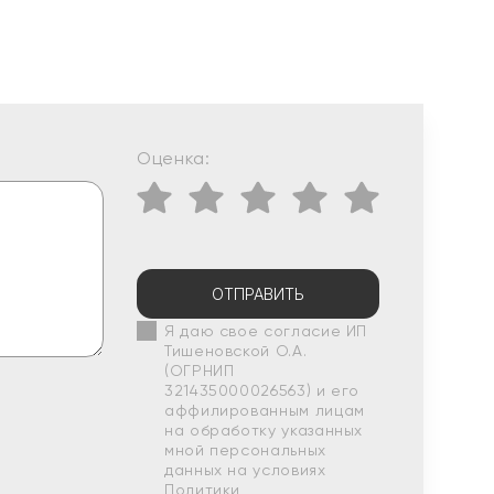
Оценка:
ОТПРАВИТЬ
Я даю свое согласие ИП
Тишеновской О.А.
(ОГРНИП
321435000026563) и его
аффилированным лицам
на обработку указанных
мной персональных
данных на условиях
Политики