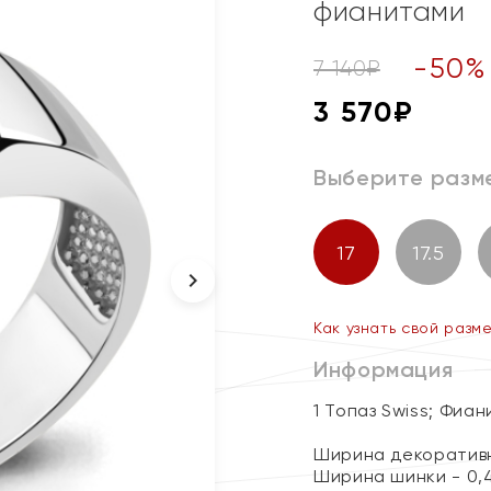
фианитами
-
50
%
7 140
₽
3 570
₽
Выберите разм
17
17.5
Как узнать свой разм
Информация
1 Топаз Swiss; Фиан
Ширина декоративн
Ширина шинки - 0,