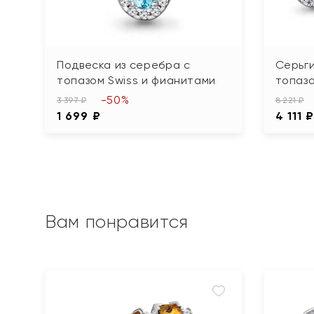
Подвеска из серебра с
Серьги
топазом Swiss и фианитами
топаза
-50%
3 397 ₽
8 221 ₽
1 699 ₽
4 111 
Вам понравится