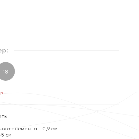
ер:
18
ер
иты
ого элемента - 0,9 см
45 см