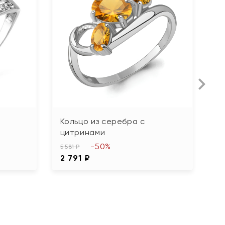
Кольцо из серебра с
К
цитринами
ф
-50%
5 581 ₽
2 
2 791 ₽
1 