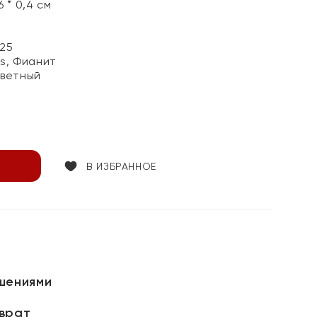
 * 0,4 см
25
ss, Фианит
цветный
В ИЗБРАННОЕ
шениями
зврат